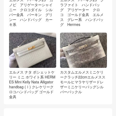
ノピ アリゲーターシャイ
ラファイト ハンドバッ
ニー クロコダイル シル
グ アリゲーター クロ
バー金具 バーキン グリ
コ ゴールド金具 エルメ
ンー ハンドバッグ カー
ス グレー系 ハンドバッ
キ系
グ Hermes
エルメス ナタ ポシェットケ
カスタムエルメスミニケリ
リー ミニ ホワイト系 HERM
ークラッチ22cmエルメスス
ES Mini Kelly Nata Alligator
モールヒマラヤリザードレ
handbag (Ⅰ) クレケリーク
ザーミニケリーバッグシル
ロコハンドバッグ ゴールド
バーバックル
金具