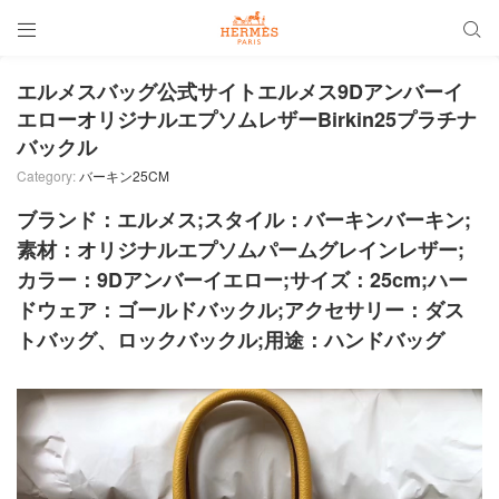


エルメスバッグ公式サイトエルメス9Dアンバーイ
エローオリジナルエプソムレザーBirkin25プラチナ
バックル
Category:
バーキン25CM
ブランド：エルメス;スタイル：バーキンバーキン;
素材：オリジナルエプソムパームグレインレザー;
カラー：9Dアンバーイエロー;サイズ：25cm;ハー
ドウェア：ゴールドバックル;アクセサリー：ダス
トバッグ、ロックバックル;用途：ハンドバッグ