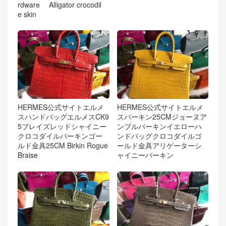
rdware Alligator crocodil
e skin
HERMES公式サイトエルメ
HERMES公式サイトエルメ
スハンドバッグエルメスCK9
スバーキン25CMジョーヌア
5ブレイズレッドシャイニー
ンブルバーキンイエローハ
クロコダイルバーキンゴー
ンドバッグクロコダイルゴ
ルド金具25CM Birkin Rogue
ールド金具アリゲーターシ
Braise
ャイニーバーキン