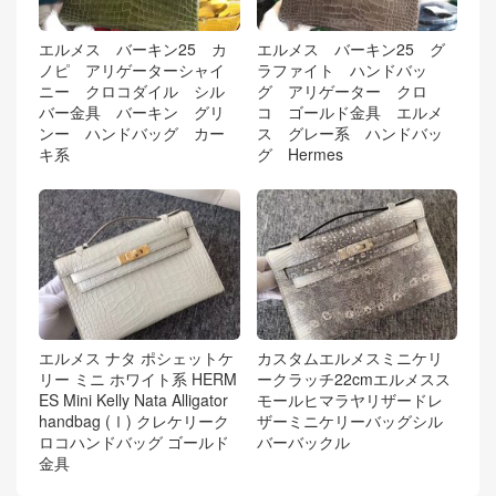
エルメス バーキン25 カ
エルメス バーキン25 グ
ノピ アリゲーターシャイ
ラファイト ハンドバッ
ニー クロコダイル シル
グ アリゲーター クロ
バー金具 バーキン グリ
コ ゴールド金具 エルメ
ンー ハンドバッグ カー
ス グレー系 ハンドバッ
キ系
グ Hermes
エルメス ナタ ポシェットケ
カスタムエルメスミニケリ
リー ミニ ホワイト系 HERM
ークラッチ22cmエルメスス
ES Mini Kelly Nata Alligator
モールヒマラヤリザードレ
handbag (Ⅰ) クレケリーク
ザーミニケリーバッグシル
ロコハンドバッグ ゴールド
バーバックル
金具