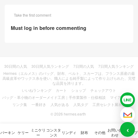
Take the first comment
Must log in before commenting
30日間の人気
30日間人気ランキング
7日間の人気
7日間人気ランキング
Hermes（エルメス）のバッグ、財布、ベルト、スカーフは、フランス原産の最
高級皮革やワックス糸を使い、職人による純手製によって作り上げられた、完璧
な品質を誇ります。
いいねランキング
カート
ショップ
チェックアウト
バッグ・革小物のオーダーメイド工房｜手作業製作・仕様相談
マイアカウント
LINE
LIN
リンク集
一番好き
人気がある
人気タグ
工房セレクト展示室
© 2026
hermes.earth
メー
‹
ミニケリ
コンスタ
お問い合
バーキン
ケリー
リンディ
財布
その他
ショップ
ー
ンス
わせ