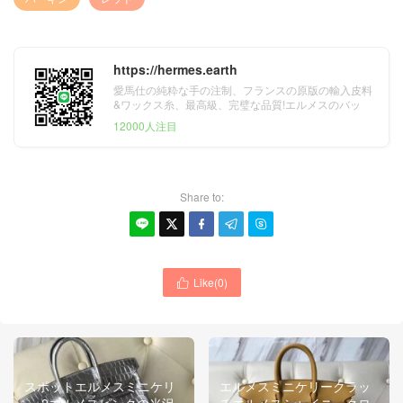
https://hermes.earth
愛馬仕の純粋な手の注制、フランスの原版の輸入皮料
&ワックス糸、最高級、完璧な品質!エルメスのバッ
グ、財布、ベルト&スカーフ。
12000人注目
Share to:





Like(
0
)

スポットエルメスミニケリ
エルメスミニケリークラッ
ー-2エルメスピンクの光沢
チエルメスシャイニークロ