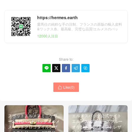
https://hermes.earth
愛馬仕の純粋な手の注制、フランスの原版の輸入皮料
&ワックス糸、最高級、完璧な品質!エルメスのバッ
グ、財布、ベルト&スカーフ。
12000人注目
Share to:





Like(
0
)

スポットエルメスミニケリ
エルメスバッグ公式サイト
ー2​​世代ハンドバッグエルメ
エルメスU2ブリーズブルー
スマットクロコダイルレザ
オリジナルスウィフトレザ