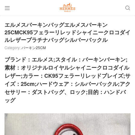


エルメスバーキンバッグエルメスバーキン
25CMCK95フェラーリレッドシャイニークロコダイ
ルレザープラチナバッグシルバーバックル
Category:
バーキン25CM
ブランド：エルメス;スタイル：バーキンバーキン;
素材：オリジナルロイヤルシャイニークロコダイル
レザー;カラー：CK95フェラーリレッドブレイズ;サ
イズ：25cm;ハードウェア：シルバーバックル;アク
セサリー：ダストバッグ、ロック;目的：ハンドバ
ッグ