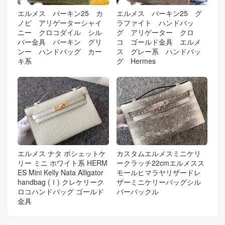
エルメス バーキン25 カ
エルメス バーキン25 グ
ノピ アリゲーターシャイ
ラファイト ハンドバッ
ニー クロコダイル シル
グ アリゲーター クロ
バー金具 バーキン グリ
コ ゴールド金具 エルメ
ンー ハンドバッグ カー
ス グレー系 ハンドバッ
キ系
グ Hermes
エルメス ナタ ポシェットケ
カスタムエルメスミニケリ
リー ミニ ホワイト系 HERM
ークラッチ22cmエルメスス
ES Mini Kelly Nata Alligator
モールヒマラヤリザードレ
handbag (Ⅰ) クレケリーク
ザーミニケリーバッグシル
ロコハンドバッグ ゴールド
バーバックル
金具