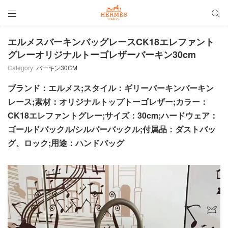


エルメスバーキンバッグレースCK18エレファント
グレーオリジナルトーゴレザーバーキン30cm
Category:
バーキン30CM
ブランド：エルメス;スタイル：ギリーバーキンバーキン
レース;素材：オリジナルトップトーゴレザー;カラー：
CK18エレファントグレー;サイズ：30cm;ハードウェア：
ゴールドバックル/シルバーバックル;
付属品：ダストバッ
グ、ロック;用途：ハンドバッグ