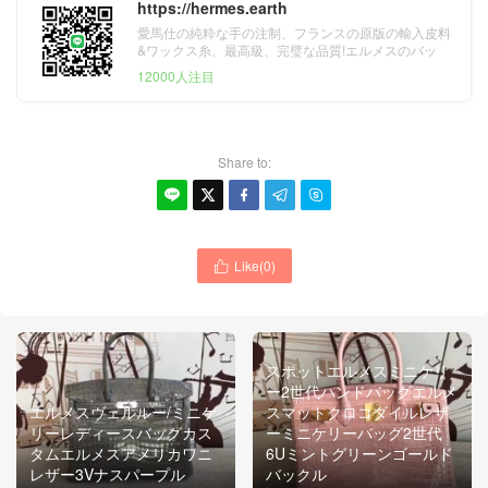
https://hermes.earth
愛馬仕の純粋な手の注制、フランスの原版の輸入皮料
&ワックス糸、最高級、完璧な品質!エルメスのバッ
グ、財布、ベルト&スカーフ。
12000人注目
Share to:





Like(
0
)

スポットエルメスミニケリ
ー2​​世代ハンドバッグエルメ
エルメスヴェルルー/ミニケ
スマットクロコダイルレザ
リーレディースバッグカス
ーミニケリーバッグ2世代
タムエルメスアメリカワニ
6Uミントグリーンゴールド
レザー3Vナスパープル
バックル