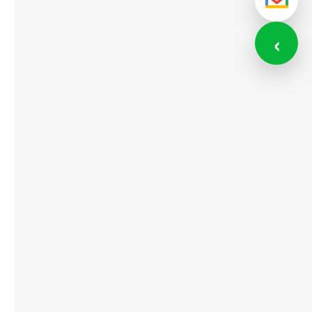
メール
‹