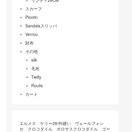
リンディ26CM
スカーフ
Picotin
Sandalsスリッパ
Verrou
財布
その他
silk
毛布
Twilly
Roulis
カート
エルメス ケリー28/外縫い ヴェールフォン
セ クロコダイル ポロサスクロコダイル ゴー