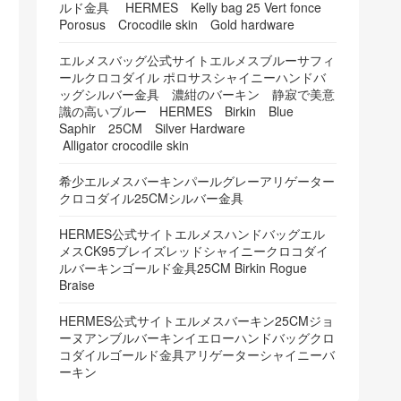
ルド金具 HERMES Kelly bag 25 Vert fonce
Porosus Crocodile skin Gold hardware
エルメスバッグ公式サイトエルメスブルーサフィ
ールクロコダイル ポロサスシャイニーハンドバ
ッグシルバー金具 濃紺のバーキン 静寂で美意
識の高いブルー HERMES Birkin Blue
Saphir 25CM Silver Hardware
Alligator crocodile skin
希少エルメスバーキンパールグレーアリゲーター
クロコダイル25CMシルバー金具
HERMES公式サイトエルメスハンドバッグエル
メスCK95ブレイズレッドシャイニークロコダイ
ルバーキンゴールド金具25CM Birkin Rogue
Braise
HERMES公式サイトエルメスバーキン25CMジョ
ーヌアンブルバーキンイエローハンドバッグクロ
コダイルゴールド金具アリゲーターシャイニーバ
ーキン