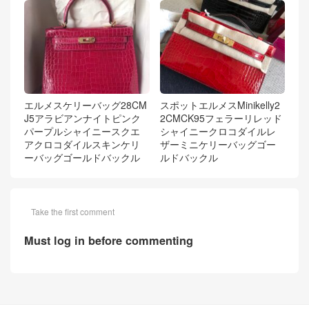
エルメスケリーバッグ28CM
スポットエルメスMinikelly2
J5アラビアンナイトピンク
2CMCK95フェラーリレッド
パープルシャイニースクエ
シャイニークロコダイルレ
アクロコダイルスキンケリ
ザーミニケリーバッグゴー
ーバッグゴールドバックル
ルドバックル
Take the first comment
Must log in before commenting