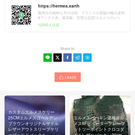
https://hermes.earth
愛馬仕の純粋な手の注制、フランスの原版の輸入皮料
&ワックス糸、最高級、完璧な品質!エルメスのバッ
グ、財布、ベルト&スカーフ。
12000人注目
Share to:





Like(
0
)

カスタムエルメスケリー
25CMエルメスゴールデン
エルメスバーキン価格エル
ブラウンオリジナルサドル
メス8Fピューターグレーマ
レザーアウトスリーブケリ
ットツーポイントクロコダ
ーゴールドバックル
イルレザーバーキン30cm