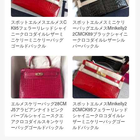
スポットエルメスエルメスC
スポットエルメスミニケリ
K95フェラーリレッドシャイ
ーバッグエルメスMinikelly2
ニークロコダイルレザーミ
2CMCK89ブラックシャイニ
ニケリーミニケリーバッグ
ークロコダイルレザーシル
ゴールドバックル
バーバックル
エルメスケリーバッグ28CM
スポットエルメスMinikelly2
J5アラビアンナイトピンク
2CMCK95フェラーリレッド
パープルシャイニースクエ
シャイニークロコダイルレ
アクロコダイルスキンケリ
ザーミニケリーバッグゴー
ーバッグゴールドバックル
ルドバックル