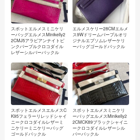
スポットエルメスミニケリ
エルメスケリー28CMエルメ
ーバッグエルメスMinikelly2
ス9Wドリームパープルオリ
2CMJ5アラビアンナイトピ
ジナルエプソムレザーケリ
ンクパープルクロコダイル
ーバッグゴールドバックル
レザーシルバーバックル
スポットエルメスエルメスC
スポットエルメスミニケリ
K95フェラーリレッドシャイ
ーバッグエルメスMinikelly2
ニークロコダイルレザーミ
2CMCK89ブラックシャイニ
ニケリーミニケリーバッグ
ークロコダイルレザーシル
ゴールドバックル
バーバックル