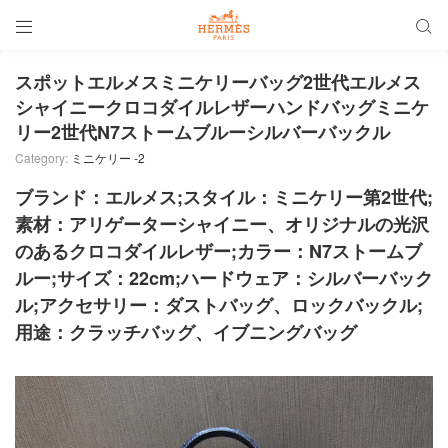


スポットエルメスミニケリーバッグ2世代エルメス
シャイニークロコダイルレザーハンドバッグミニケ
リー2​​世代N7ストームブルーシルバーバックル
Category:
ミニケリー -2
ブランド：エルメス;スタイル：ミニケリー第2世代;
素材：アリゲーターシャイニー、オリジナルの光沢
のあるクロコダイルレザー;カラー：N7ストームブ
ルー;サイズ：22cm;ハードウェア：シルバーバック
ル;アクセサリー：ダストバッグ、ロックバックル;
用途：クラッチバッグ、イブニングバッグ