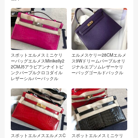
スポットエルメスミニケリ
エルメスケリー28CMエルメ
ーバッグエルメスMinikelly2
ス9Wドリームパープルオリ
2CMJ5アラビアンナイトピ
ジナルエプソムレザーケリ
ンクパープルクロコダイル
ーバッグゴールドバックル
レザーシルバーバックル
スポットエルメスエルメスC
スポットエルメスミニケリ