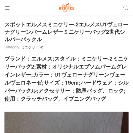


スポットエルメスミニケリー-2エルメスU1ヴェロー
ナグリーンパームレザーミニケリーバッグ2世代シ
ルバーバックル
Category:
ミニケリー -2
ブランド：エルメス;スタイル：ミニケリー-2ミニケ
リーバッグ2;素材：オリジナルエプソムパームグレ
インレザー;カラー：U1ヴェローナグリーンヴェー
ルヴェロネーゼ;サイズ：19cm;ハードウェア：シル
バーバックル;アクセサリー：防塵バッグ、ロック;
使用：クラッチバッグ、イブニングバッグ