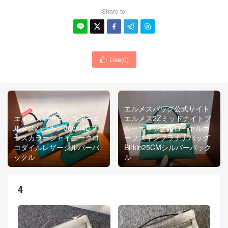
Share to:





Like(
0
)

エルメスバッグ公式サイト
エルメスバーキンニューエ
エルメス2Zミッドナイトブ
ルメスバーキン30cm4Dア
ルーオリジナルロイヤルカ
ースカラーシャイニークロ
ーフスキンプラチナバッグ
コダイルレザーシルバーバ
Birkin25CMシルバーバック
ックル
ル
4