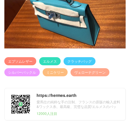
エプソムレザー
エルメス
クラッチバッグ
シルバーバックル
ミニケリー
ヴェローナグリーン
https://hermes.earth
愛馬仕の純粋な手の注制、フランスの原版の輸入皮料
&ワックス糸、最高級、完璧な品質!エルメスのバッ
グ、財布、ベルト&スカーフ。
12000人注目