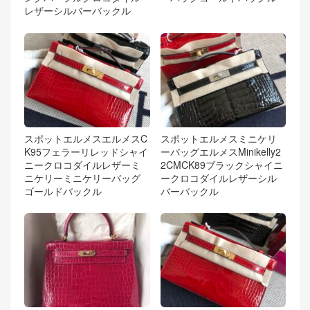
レザーシルバーバックル
スポットエルメスエルメスC
スポットエルメスミニケリ
K95フェラーリレッドシャイ
ーバッグエルメスMinikelly2
ニークロコダイルレザーミ
2CMCK89ブラックシャイニ
ニケリーミニケリーバッグ
ークロコダイルレザーシル
ゴールドバックル
バーバックル