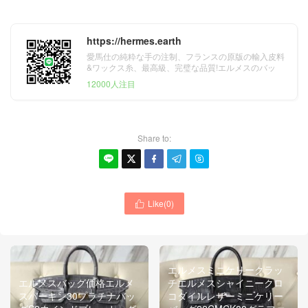
https://hermes.earth
愛馬仕の純粋な手の注制、フランスの原版の輸入皮料
&ワックス糸、最高級、完璧な品質!エルメスのバッ
グ、財布、ベルト&スカーフ。
12000人注目
Share to:





Like(
0
)

エルメスミニケリークラッ
エルメスバッグ価格エルメ
チエルメスシャイニークロ
スバーキン30プラチナバッ
コダイルレザーミニケリー