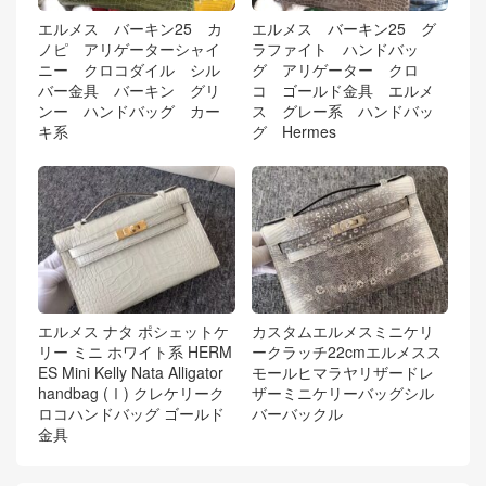
エルメス バーキン25 カ
エルメス バーキン25 グ
ノピ アリゲーターシャイ
ラファイト ハンドバッ
ニー クロコダイル シル
グ アリゲーター クロ
バー金具 バーキン グリ
コ ゴールド金具 エルメ
ンー ハンドバッグ カー
ス グレー系 ハンドバッ
キ系
グ Hermes
エルメス ナタ ポシェットケ
カスタムエルメスミニケリ
リー ミニ ホワイト系 HERM
ークラッチ22cmエルメスス
ES Mini Kelly Nata Alligator
モールヒマラヤリザードレ
handbag (Ⅰ) クレケリーク
ザーミニケリーバッグシル
ロコハンドバッグ ゴールド
バーバックル
金具