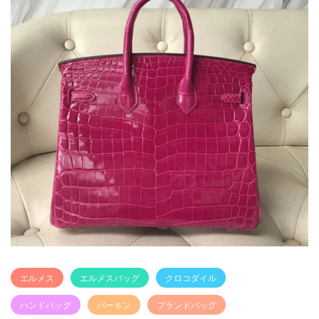
エルメス
エルメスバッグ
クロコダイル
ハンドバッグ
バーキン
ブランドバッグ