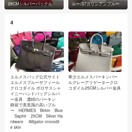
28CMシルバーバックル
ルー/S7ガリシアンブルー
4
エルメスバッグ公式サイト
希少エルメスバーキンパー
エルメスブルーサフィール
ルグレーアリゲータークロ
クロコダイル ポロサスシャ
コダイル25CMシルバー金具
イニーハンドバッグシルバ
ー金具 濃紺のバーキン
静寂で美意識の高いブル
ー HERMES Birkin Blue
Saphir 25CM Silver Ha
rdware Alligator crocodil
e skin