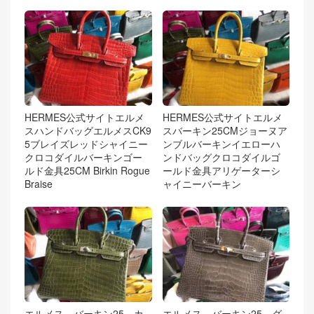
HERMES公式サイトエルメ
HERMES公式サイトエルメ
スハンドバッグエルメスCK9
スバーキン25CMジョーヌア
5ブレイズレッドシャイニー
ンブルバーキンイエローハ
クロコダイルバーキンゴー
ンドバッグクロコダイルゴ
ルド金具25CM Birkin Rogue
ールド金具アリゲーターシ
Braise
ャイニーバーキン
エルメス バーキン25 カ
エルメス バーキン25 グ