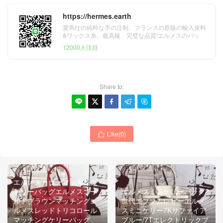
https://hermes.earth
愛馬仕の純粋な手の注制、フランスの原版の輸入皮料
&ワックス糸、最高級、完璧な品質!エルメスのバッ
グ、財布、ベルト&スカーフ。
12000人注目
Share to:





Like(
0
)

エルメスカラーマッチング
ケリーバッグエルメスゴー
エルメスミニケリーバッグ2
ルドブラウンマッチングエ
世代エプソムレザーエルメ
ルメスレッドトリコロール
スミニケリー7Kサファイア
マッチングケリーバッグ
ブルー/7Tエレクトリックブ