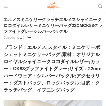


エルメスミニケリークラッチエルメスシャイニーク
ロコダイルレザーミニケリーバッグ22CMCK88グラ
ファイトグレーシルバーバックル
Category:
ミニケリー
ブランド：エルメス;スタイル：ミニケリーポ
シェットミニケリーバッグ;素材：オリジナル
ロイヤルシャイニークロコダイルレザー;カラ
ー：CK88グラファイトグレー;サイズ：22cm;
ハードウェア：シルバーバックル;アクセサリ
ー：ダストバッグ、ロックバックル;目的：ク
ラッチバッグ、イブニングバッグ