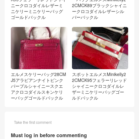
ニークロコダイルレザーミ
2CMCK89ブラックシャイニ
ニケリーミニケリーバッグ
ークロコダイルレザーシル
ゴールドバックル
バーバックル
エルメスケリーバッグ28CM
スポットエルメスMinikelly2
J5アラビアンナイトピンク
2CMCK95フェラーリレッド
パープルシャイニースクエ
シャイニークロコダイルレ
アクロコダイルスキンケリ
ザーミニケリーバッグゴー
ーバッグゴールドバックル
ルドバックル
Take the first comment
Must log in before commenting