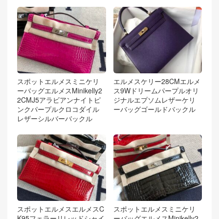
スポットエルメスミニケリ
エルメスケリー28CMエルメ
ーバッグエルメスMinikelly2
ス9Wドリームパープルオリ
2CMJ5アラビアンナイトピ
ジナルエプソムレザーケリ
ンクパープルクロコダイル
ーバッグゴールドバックル
レザーシルバーバックル
スポットエルメスエルメスC
スポットエルメスミニケリ
K95フェラーリレッドシャイ
ーバッグエルメスMinikelly2