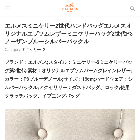


エルメスミニケリー2​​世代ハンドバッグエルメスオ
リジナルエプソムレザーミニケリーバッグ2世代P3
ノーザンブルーシルバーバックル
Category:
ミニケリー -2
ブランド：エルメス;スタイル：ミニケリー-2ミニケリーバッ
グ第2世代;素材：オリジナルエプソムパームグレインレザー;
カラー：P3ブルーデノール;サイズ：19cm;ハードウェア：シ
ルバーバックル;アクセサリー：ダストバッグ、ロック;使用：
クラッチバッグ、イブニングバッグ