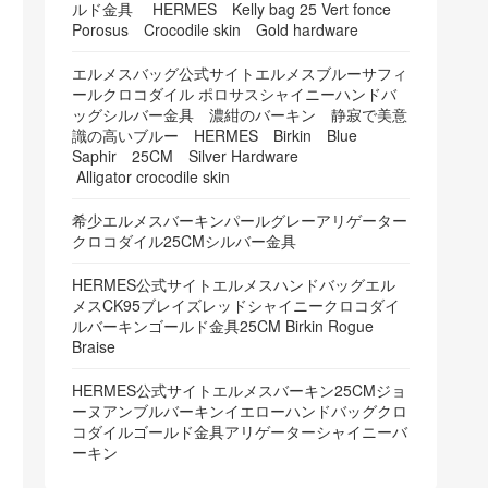
ルド金具 HERMES Kelly bag 25 Vert fonce
Porosus Crocodile skin Gold hardware
エルメスバッグ公式サイトエルメスブルーサフィ
ールクロコダイル ポロサスシャイニーハンドバ
ッグシルバー金具 濃紺のバーキン 静寂で美意
識の高いブルー HERMES Birkin Blue
Saphir 25CM Silver Hardware
Alligator crocodile skin
希少エルメスバーキンパールグレーアリゲーター
クロコダイル25CMシルバー金具
HERMES公式サイトエルメスハンドバッグエル
メスCK95ブレイズレッドシャイニークロコダイ
ルバーキンゴールド金具25CM Birkin Rogue
Braise
HERMES公式サイトエルメスバーキン25CMジョ
ーヌアンブルバーキンイエローハンドバッグクロ
コダイルゴールド金具アリゲーターシャイニーバ
ーキン