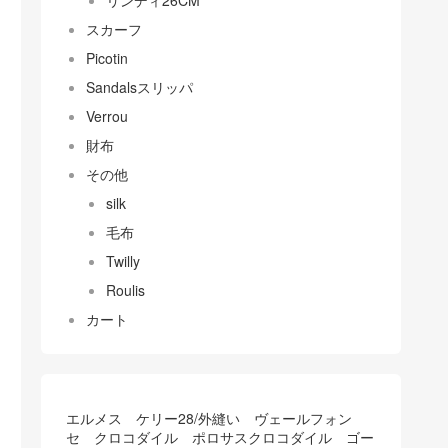
リンディ26CM
スカーフ
Picotin
Sandalsスリッパ
Verrou
財布
その他
silk
毛布
Twilly
Roulis
カート
エルメス ケリー28/外縫い ヴェールフォン
セ クロコダイル ポロサスクロコダイル ゴー