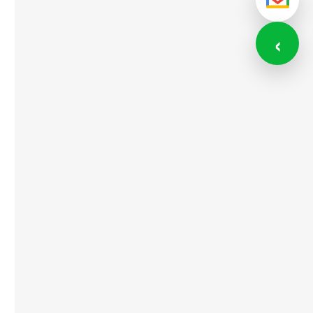
メール
‹