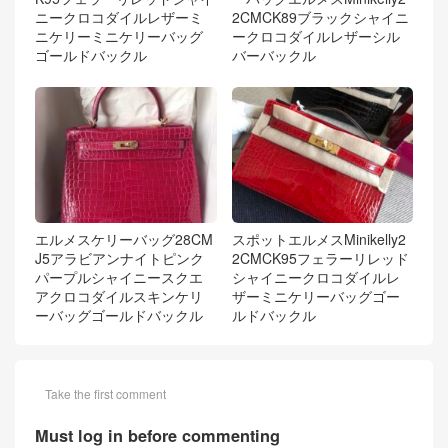
ニークロコダイルレザーミ
2CMCK89ブラックシャイニ
ニケリーミニケリーバッグ
ークロコダイルレザーシル
ゴールドバックル
バーバックル
エルメスケリーバッグ28CM
スポットエルメスMinikelly2
J5アラビアンナイトピンク
2CMCK95フェラーリレッド
パープルシャイニースクエ
シャイニークロコダイルレ
アクロコダイルスキンケリ
ザーミニケリーバッグゴー
ーバッグゴールドバックル
ルドバックル
Take the first comment
Must log in before commenting