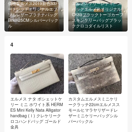
価格エルメス2019新色S3ハ
エルメスケリーレディース
ートレッドオリジナルエプ
バッグエルメスオリジナル
ソムレザープラチナバッグ
CK89ブラックトーゴカーフ
Birkin25CMシルバーバック
スキンケリーバッグブラッ
ル
ククロコダイルリスト
4
エルメス ナタ ポシェットケ
カスタムエルメスミニケリ
リー ミニ ホワイト系 HERM
ークラッチ22cmエルメスス
ES Mini Kelly Nata Alligator
モールヒマラヤリザードレ
handbag (Ⅰ) クレケリーク
ザーミニケリーバッグシル
ロコハンドバッグ ゴールド
バーバックル
金具