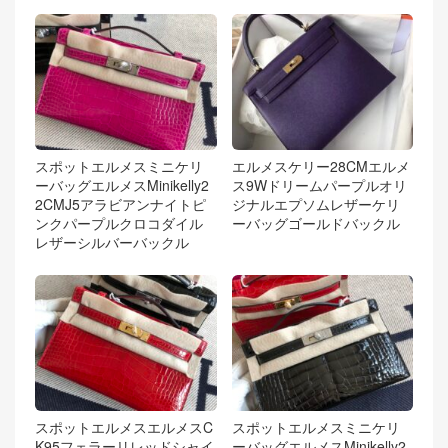
スポットエルメスミニケリ
エルメスケリー28CMエルメ
ーバッグエルメスMinikelly2
ス9Wドリームパープルオリ
2CMJ5アラビアンナイトピ
ジナルエプソムレザーケリ
ンクパープルクロコダイル
ーバッグゴールドバックル
レザーシルバーバックル
スポットエルメスエルメスC
スポットエルメスミニケリ
K95フェラーリレッドシャイ
ーバッグエルメスMinikelly2