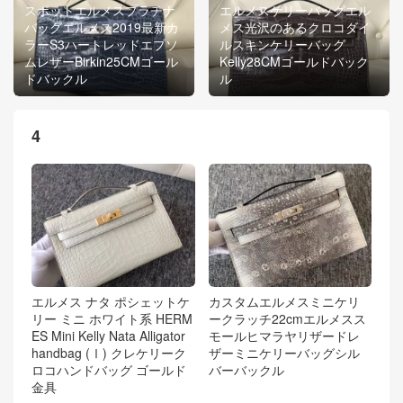
スポットエルメスプラチナ
エルメスケリーバッグエル
バッグエルメス2019最新カ
メス光沢のあるクロコダイ
ラーS3ハートレッドエプソ
ルスキンケリーバッグ
ムレザーBirkin25CMゴール
Kelly28CMゴールドバック
ドバックル
ル
4
エルメス ナタ ポシェットケ
カスタムエルメスミニケリ
リー ミニ ホワイト系 HERM
ークラッチ22cmエルメスス
ES Mini Kelly Nata Alligator
モールヒマラヤリザードレ
handbag (Ⅰ) クレケリーク
ザーミニケリーバッグシル
ロコハンドバッグ ゴールド
バーバックル
金具