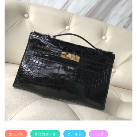
エルメス
クロコダイル
ゴールド
バッグ