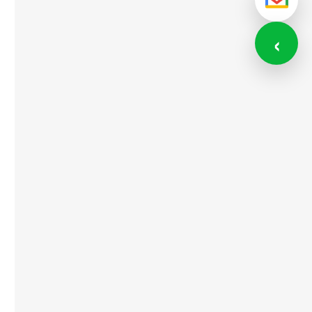
メール
‹