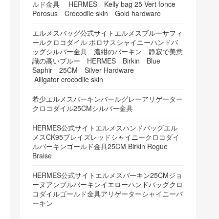
ルド金具 HERMES Kelly bag 25 Vert fonce
Porosus Crocodile skin Gold hardware
エルメスバッグ公式サイトエルメスブルーサフィ
ールクロコダイル ポロサスシャイニーハンドバ
ッグシルバー金具 濃紺のバーキン 静寂で美意
識の高いブルー HERMES Birkin Blue
Saphir 25CM Silver Hardware
Alligator crocodile skin
希少エルメスバーキンパールグレーアリゲーター
クロコダイル25CMシルバー金具
HERMES公式サイトエルメスハンドバッグエル
メスCK95ブレイズレッドシャイニークロコダイ
ルバーキンゴールド金具25CM Birkin Rogue
Braise
HERMES公式サイトエルメスバーキン25CMジョ
ーヌアンブルバーキンイエローハンドバッグクロ
コダイルゴールド金具アリゲーターシャイニーバ
ーキン