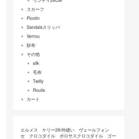
リンディ26CM
スカーフ
Picotin
Sandalsスリッパ
Verrou
財布
その他
silk
毛布
Twilly
Roulis
カート
エルメス ケリー28/外縫い ヴェールフォン
セ クロコダイル ポロサスクロコダイル ゴー