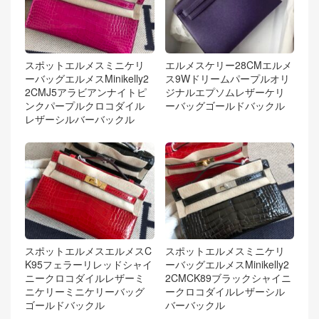
スポットエルメスミニケリ
エルメスケリー28CMエルメ
ーバッグエルメスMinikelly2
ス9Wドリームパープルオリ
2CMJ5アラビアンナイトピ
ジナルエプソムレザーケリ
ンクパープルクロコダイル
ーバッグゴールドバックル
レザーシルバーバックル
スポットエルメスエルメスC
スポットエルメスミニケリ
K95フェラーリレッドシャイ
ーバッグエルメスMinikelly2
ニークロコダイルレザーミ
2CMCK89ブラックシャイニ
ニケリーミニケリーバッグ
ークロコダイルレザーシル
ゴールドバックル
バーバックル