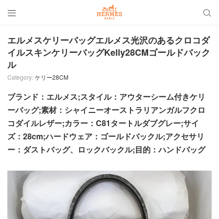


エルメスケリーバッグエルメス光沢のあるクロコダ
イルスキンケリーバッグKelly28CMゴールドバック
ル
Category:
ケリー28CM
ブランド：エルメス;スタイル：アウターシーム付きケリ
ーバッグ;素材：シャイニーオーストラリアンガルフクロ
コダイルレザー;カラー：C81タートルダブグレー;サイ
ズ：28cm;ハードウェア：ゴールドバックル;アクセサリ
ー：ダストバッグ、ロックバックル;目的：ハンドバッグ