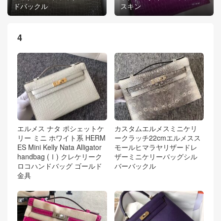
ドバックル
スキン
4
エルメス ナタ ポシェットケ
カスタムエルメスミニケリ
リー ミニ ホワイト系 HERM
ークラッチ22cmエルメスス
ES Mini Kelly Nata Alligator
モールヒマラヤリザードレ
handbag (Ⅰ) クレケリーク
ザーミニケリーバッグシル
ロコハンドバッグ ゴールド
バーバックル
金具