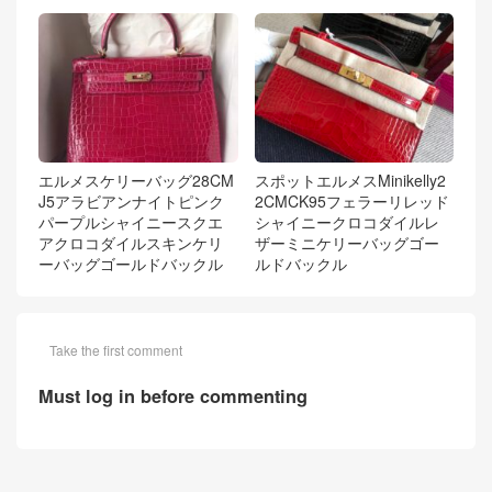
エルメスケリーバッグ28CM
スポットエルメスMinikelly2
J5アラビアンナイトピンク
2CMCK95フェラーリレッド
パープルシャイニースクエ
シャイニークロコダイルレ
アクロコダイルスキンケリ
ザーミニケリーバッグゴー
ーバッグゴールドバックル
ルドバックル
Take the first comment
Must log in before commenting