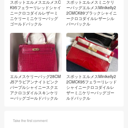
スポットエルメスエルメスC
スポットエルメスミニケリ
K95フェラーリレッドシャイ
ーバッグエルメスMinikelly2
ニークロコダイルレザーミ
2CMCK89ブラックシャイニ
ニケリーミニケリーバッグ
ークロコダイルレザーシル
ゴールドバックル
バーバックル
エルメスケリーバッグ28CM
スポットエルメスMinikelly2
J5アラビアンナイトピンク
2CMCK95フェラーリレッド
パープルシャイニースクエ
シャイニークロコダイルレ
アクロコダイルスキンケリ
ザーミニケリーバッグゴー
ーバッグゴールドバックル
ルドバックル
Take the first comment