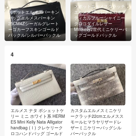
スポットエルメスクラッチ
スポットエルメスバーキン
エルメス7Tエレクトロオプ
バッグエルメスバーキン
ティカルブルーシャイニー
25CM4Zシーガルグレート
クロコダイルレザー
ーゴカーフスキンゴールド
Minikelly2世代ミニケリーバ
バックル/シルバーバックル
ッグゴールドバックル
4
エルメス ナタ ポシェットケ
カスタムエルメスミニケリ
リー ミニ ホワイト系 HERM
ークラッチ22cmエルメスス
ES Mini Kelly Nata Alligator
モールヒマラヤリザードレ
handbag (Ⅰ) クレケリーク
ザーミニケリーバッグシル
ロコハンドバッグ ゴールド
バーバックル