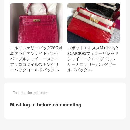
エルメスケリーバッグ28CM
スポットエルメスMinikelly2
J5アラビアンナイトピンク
2CMCK95フェラーリレッド
パープルシャイニースクエ
シャイニークロコダイルレ
アクロコダイルスキンケリ
ザーミニケリーバッグゴー
ーバッグゴールドバックル
ルドバックル
Take the first comment
Must log in before commenting