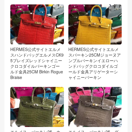
HERMES公式サイトエルメ
HERMES公式サイトエルメ
スハンドバッグエルメスCK9
スバーキン25CMジョーヌア
5ブレイズレッドシャイニー
ンブルバーキンイエローハ
クロコダイルバーキンゴー
ンドバッグクロコダイルゴ
ルド金具25CM Birkin Rogue
ールド金具アリゲーターシ
Braise
ャイニーバーキン
エルメス バーキン25 カ
エルメス バーキン25 グ