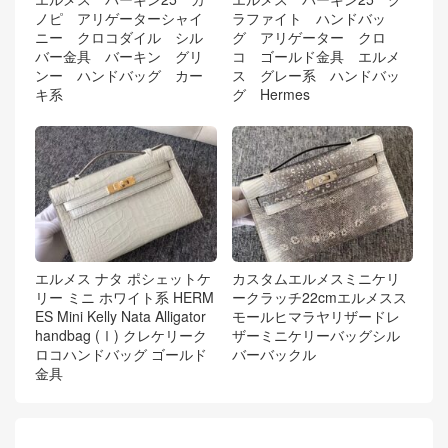
ノピ アリゲーターシャイ
ラファイト ハンドバッ
ニー クロコダイル シル
グ アリゲーター クロ
バー金具 バーキン グリ
コ ゴールド金具 エルメ
ンー ハンドバッグ カー
ス グレー系 ハンドバッ
キ系
グ Hermes
エルメス ナタ ポシェットケ
カスタムエルメスミニケリ
リー ミニ ホワイト系 HERM
ークラッチ22cmエルメスス
ES Mini Kelly Nata Alligator
モールヒマラヤリザードレ
handbag (Ⅰ) クレケリーク
ザーミニケリーバッグシル
ロコハンドバッグ ゴールド
バーバックル
金具