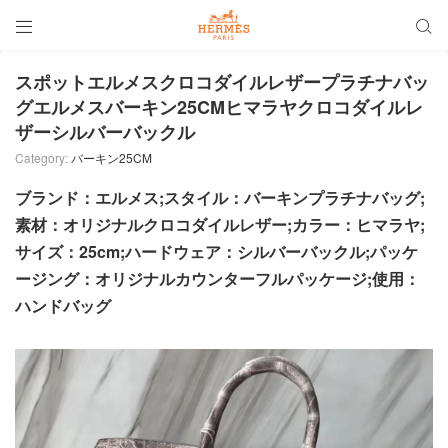


スポットエルメスクロコダイルレザープラチナバッ
グエルメスバーキン25CMヒマラヤクロコダイルレ
ザーシルバーバックル
Category:
バーキン25CM
ブランド：エルメス;スタイル：バーキンプラチナバッグ;
素材：オリジナルクロコダイルレザー;カラー：ヒマラヤ;
サイズ：25cm;ハードウェア：シルバーバックル;パッケ
ージング：オリジナルカウンターフルパッケージ
;使用：
ハンドバッグ