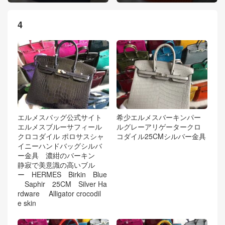
4
エルメスバッグ公式サイト
希少エルメスバーキンパー
エルメスブルーサフィール
ルグレーアリゲータークロ
クロコダイル ポロサスシャ
コダイル25CMシルバー金具
イニーハンドバッグシルバ
ー金具 濃紺のバーキン
静寂で美意識の高いブル
ー HERMES Birkin Blue
Saphir 25CM Silver Ha
rdware Alligator crocodil
e skin