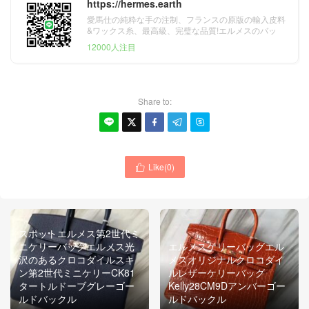
https://hermes.earth
愛馬仕の純粋な手の注制、フランスの原版の輸入皮料
&ワックス糸、最高級、完璧な品質!エルメスのバッ
グ、財布、ベルト&スカーフ。
12000人注目
Share to:





Like(
0
)

スポットエルメス第2世代ミ
ニケリーバッグエルメス光
エルメスケリーバッグエル
沢のあるクロコダイルスキ
メスオリジナルクロコダイ
ン第2世代ミニケリーCK81
ルレザーケリーバッグ
タートルドーブグレーゴー
Kelly28CM9Dアンバーゴー
ルドバックル
ルドバックル