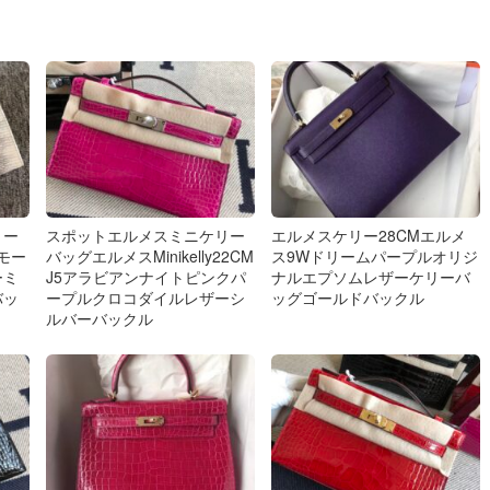
リー
スポットエルメスミニケリー
エルメスケリー28CMエルメ
モー
バッグエルメスMinikelly22CM
ス9Wドリームパープルオリジ
ーミ
J5アラビアンナイトピンクパ
ナルエプソムレザーケリーバ
バッ
ープルクロコダイルレザーシ
ッグゴールドバックル
ルバーバックル