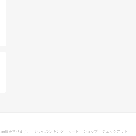
な品質を誇ります。
いいねランキング
カート
ショップ
チェックアウト