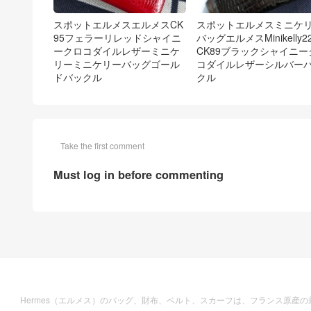
スポットエルメスエルメスCK
スポットエルメスミニケ
95フェラーリレッドシャイニ
バッグエルメスMinikelly2
ークロコダイルレザーミニケ
CK89ブラックシャイニー
リーミニケリーバッグゴール
コダイルレザーシルバー
ドバックル
クル
Take the first comment
Must log in before commenting
Hermes（エルメス）のバッグ、財布、ベルト、スカーフは、フランス原産