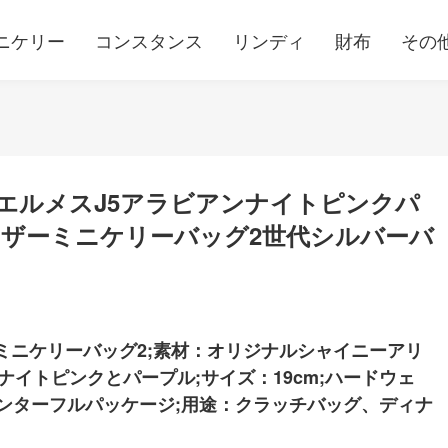
ニケリー
コンスタンス
リンディ
財布
その
9CMエルメスJ5アラビアンナイトピンクパ
ザーミニケリーバッグ2世代シルバーバ
2ミニケリーバッグ2;素材：オリジナルシャイニーアリ
ナイトピンクとパープル;サイズ：19cm;ハードウェ
ンターフルパッケージ;用途：クラッチバッグ、ディナ