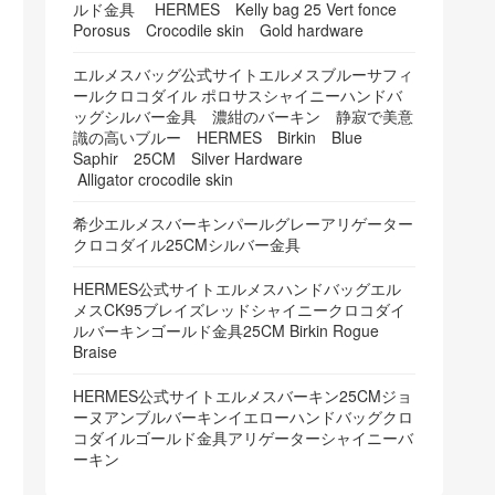
ルド金具 HERMES Kelly bag 25 Vert fonce
Porosus Crocodile skin Gold hardware
エルメスバッグ公式サイトエルメスブルーサフィ
ールクロコダイル ポロサスシャイニーハンドバ
ッグシルバー金具 濃紺のバーキン 静寂で美意
識の高いブルー HERMES Birkin Blue
Saphir 25CM Silver Hardware
Alligator crocodile skin
希少エルメスバーキンパールグレーアリゲーター
クロコダイル25CMシルバー金具
HERMES公式サイトエルメスハンドバッグエル
メスCK95ブレイズレッドシャイニークロコダイ
ルバーキンゴールド金具25CM Birkin Rogue
Braise
HERMES公式サイトエルメスバーキン25CMジョ
ーヌアンブルバーキンイエローハンドバッグクロ
コダイルゴールド金具アリゲーターシャイニーバ
ーキン