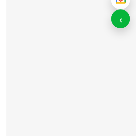
メール
‹