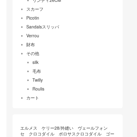
リンディ26CM
スカーフ
Picotin
Sandalsスリッパ
Verrou
財布
その他
silk
毛布
Twilly
Roulis
カート
エルメス ケリー28/外縫い ヴェールフォン
セ クロコダイル ポロサスクロコダイル ゴー