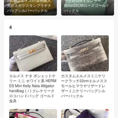
25CMエルメス01原色輸入
チクロコダイルレザー
光沢トカゲスキンプラチナ
Birkin25CMローズゴールド
バッグシルバーバックル
バックル
4
エルメス ナタ ポシェットケ
カスタムエルメスミニケリ
リー ミニ ホワイト系 HERM
ークラッチ22cmエルメスス
ES Mini Kelly Nata Alligator
モールヒマラヤリザードレ
handbag (Ⅰ) クレケリーク
ザーミニケリーバッグシル
ロコハンドバッグ ゴールド
バーバックル
金具