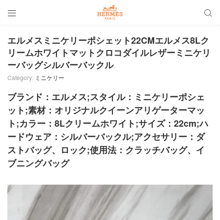


エルメスミニケリーポシェット22CMエルメス8Lク
リームホワイトマットクロコダイルレザーミニケリ
ーバッグシルバーバックル
Category:
ミニケリー
ブランド：エルメス;スタイル：ミニケリーポシェ
ット;素材：オリジナルクイーンアリゲーターマッ
ト;カラー：8Lクリームホワイト;サイズ：22cm;ハ
ードウェア：シルバーバックル;アクセサリー：ダ
ストバッグ、ロック;使用法：クラッチバッグ、イ
ブニングバッグ