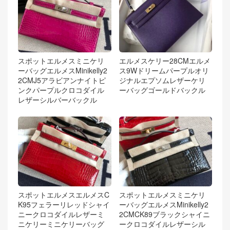
スポットエルメスミニケリ
エルメスケリー28CMエルメ
ーバッグエルメスMinikelly2
ス9Wドリームパープルオリ
2CMJ5アラビアンナイトピ
ジナルエプソムレザーケリ
ンクパープルクロコダイル
ーバッグゴールドバックル
レザーシルバーバックル
スポットエルメスエルメスC
スポットエルメスミニケリ
K95フェラーリレッドシャイ
ーバッグエルメスMinikelly2
ニークロコダイルレザーミ
2CMCK89ブラックシャイニ
ニケリーミニケリーバッグ
ークロコダイルレザーシル