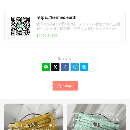
https://hermes.earth
愛馬仕の純粋な手の注制、フランスの原版の輸入皮料
&ワックス糸、最高級、完璧な品質!エルメスのバッ
グ、財布、ベルト&スカーフ。
12000人注目
Share to:





Like(
0
)

スポットエルメスタッチシ
リーズプラチナバッグエル
スポットエルメスバーキン
メスブラックレザーステッ