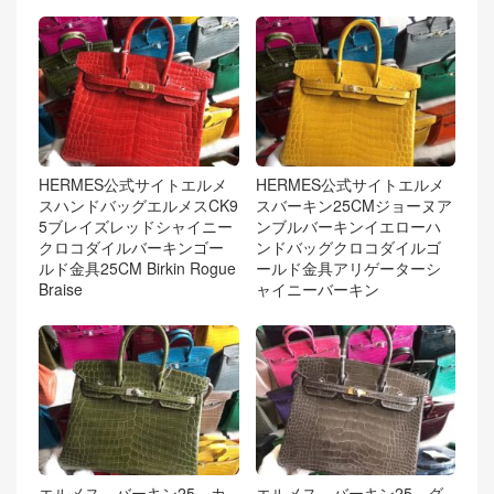
HERMES公式サイトエルメ
HERMES公式サイトエルメ
スハンドバッグエルメスCK9
スバーキン25CMジョーヌア
5ブレイズレッドシャイニー
ンブルバーキンイエローハ
クロコダイルバーキンゴー
ンドバッグクロコダイルゴ
ルド金具25CM Birkin Rogue
ールド金具アリゲーターシ
Braise
ャイニーバーキン
エルメス バーキン25 カ
エルメス バーキン25 グ