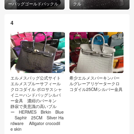
ーバッグゴールドバックル
クル
4
エルメスバッグ公式サイト
希少エルメスバーキンパー
エルメスブルーサフィール
ルグレーアリゲータークロ
クロコダイル ポロサスシャ
コダイル25CMシルバー金具
イニーハンドバッグシルバ
ー金具 濃紺のバーキン
静寂で美意識の高いブル
ー HERMES Birkin Blue
Saphir 25CM Silver Ha
rdware Alligator crocodil
e skin