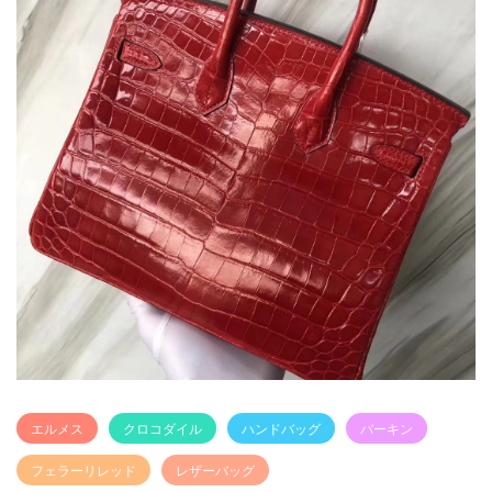
エルメス
クロコダイル
ハンドバッグ
バーキン
フェラーリレッド
レザーバッグ