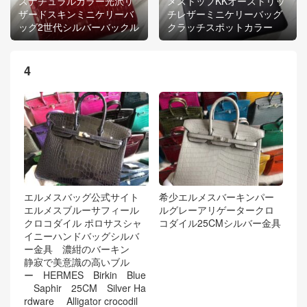
スナチュラルカラー光沢リ
メストップKKオーストリッ
ザードスキンミニケリーバ
チレザーミニケリーバッグ
ッグ2世代シルバーバックル
クラッチスポットカラー
4
エルメスバッグ公式サイト
希少エルメスバーキンパー
エルメスブルーサフィール
ルグレーアリゲータークロ
クロコダイル ポロサスシャ
コダイル25CMシルバー金具
イニーハンドバッグシルバ
ー金具 濃紺のバーキン
静寂で美意識の高いブル
ー HERMES Birkin Blue
Saphir 25CM Silver Ha
rdware Alligator crocodil