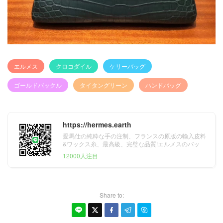
エルメス
クロコダイル
ケリーバッグ
ゴールドバックル
タイタングリーン
ハンドバッグ
https://hermes.earth
愛馬仕の純粋な手の注制、フランスの原版の輸入皮料
&ワックス糸、最高級、完璧な品質!エルメスのバッ
グ、財布、ベルト&スカーフ。
12000人注目
Share to:




