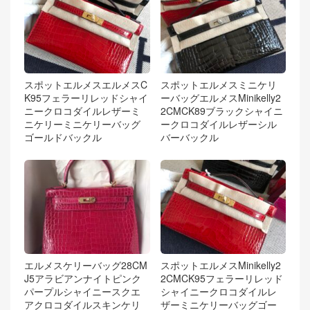
スポットエルメスエルメスC
スポットエルメスミニケリ
K95フェラーリレッドシャイ
ーバッグエルメスMinikelly2
ニークロコダイルレザーミ
2CMCK89ブラックシャイニ
ニケリーミニケリーバッグ
ークロコダイルレザーシル
ゴールドバックル
バーバックル
エルメスケリーバッグ28CM
スポットエルメスMinikelly2
J5アラビアンナイトピンク
2CMCK95フェラーリレッド
パープルシャイニースクエ
シャイニークロコダイルレ
アクロコダイルスキンケリ
ザーミニケリーバッグゴー