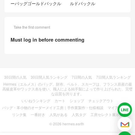
ーバッグゴールドバックル
ルドバックル
Take the first comment
Must log in before commenting
30日間の人気
30日間人気ランキング
7日間の人気
7日間人気ランキング
Hermes（エルメス）のバッグ、財布、ベルト、スカーフは、フランス原産の最
高級皮革やワックス糸を使い、職人による純手製によって作り上げられた、完璧
な品質を誇ります。
いいねランキング
カート
ショップ
チェックアウト
バッグ・革小物のオーダーメイド工房｜手作業製作・仕様相談
マイアカウント
LINE
LIN
リンク集
一番好き
人気がある
人気タグ
工房セレクト展示室
© 2026
hermes.earth
メー