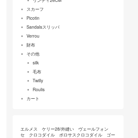
リンディ26CM
スカーフ
Picotin
Sandalsスリッパ
Verrou
財布
その他
silk
毛布
Twilly
Roulis
カート
エルメス ケリー28/外縫い ヴェールフォン
セ クロコダイル ポロサスクロコダイル ゴー