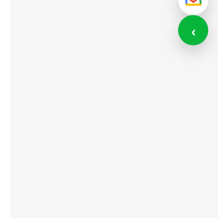
メール
‹