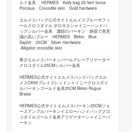
ルド金具 HERMES Kelly bag 25 Vert fonce
Porosus Crocodile skin Gold hardware
エルメスバッグ公式サイトエルメスブルーサフィ
ールクロコダイル ポロサスシャイニーハンドバ
ッグシルバー金具 濃紺のバーキン 静寂で美意
識の高いブルー HERMES Birkin Blue
Saphir 25CM Silver Hardware
Alligator crocodile skin
希少エルメスバーキンパールグレーアリゲーター
クロコダイル25CMシルバー金具
HERMES公式サイトエルメスハンドバッグエル
メスCK95ブレイズレッドシャイニークロコダイ
ルバーキンゴールド金具25CM Birkin Rogue
Braise
HERMES公式サイトエルメスバーキン25CMジョ
ーヌアンブルバーキンイエローハンドバッグクロ
コダイルゴールド金具アリゲーターシャイニーバ
ーキン