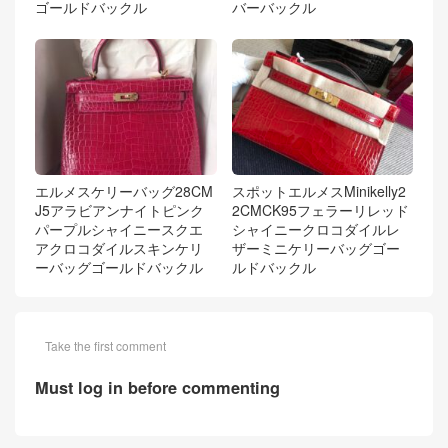
ゴールドバックル
バーバックル
エルメスケリーバッグ28CM
スポットエルメスMinikelly2
J5アラビアンナイトピンク
2CMCK95フェラーリレッド
パープルシャイニースクエ
シャイニークロコダイルレ
アクロコダイルスキンケリ
ザーミニケリーバッグゴー
ーバッグゴールドバックル
ルドバックル
Take the first comment
Must log in before commenting