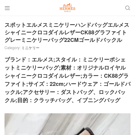


スポットエルメスミニケリーハンドバッグエルメス
シャイニークロコダイルレザーCK88グラファイト
グレーミニケリーバッグ22CMゴールドバックル
Category:
ミニケリー
ブランド：エルメス;スタイル：ミニケリーポシェ
ットミニケリーバッグ;素材：オリジナルロイヤル
シャイニークロコダイルレザー;カラー：CK88グラ
ファイト;サイズ：22cm;ハードウェア：ゴールドバ
ックル;アクセサリー：ダストバッグ、ロックバッ
クル;目的：クラッチバッグ、イブニングバッグ