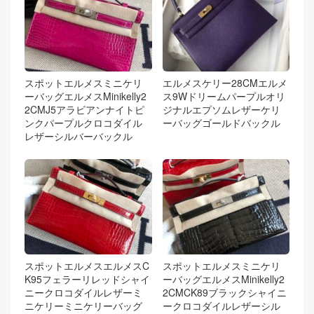
スポットエルメスミニケリ
エルメスケリー28CMエルメ
ーバッグエルメスMinikelly2
ス9Wドリームパープルオリ
2CMJ5アラビアンナイトピ
ジナルエプソムレザーケリ
ンクパープルクロコダイル
ーバッグゴールドバックル
レザーシルバーバックル
スポットエルメスエルメスC
スポットエルメスミニケリ
K95フェラーリレッドシャイ
ーバッグエルメスMinikelly2
ニークロコダイルレザーミ
2CMCK89ブラックシャイニ
ニケリーミニケリーバッグ
ークロコダイルレザーシル