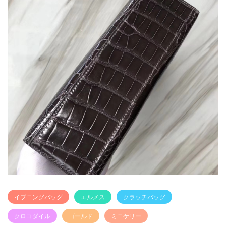
イブニングバッグ
エルメス
クラッチバッグ
クロコダイル
ゴールド
ミニケリー