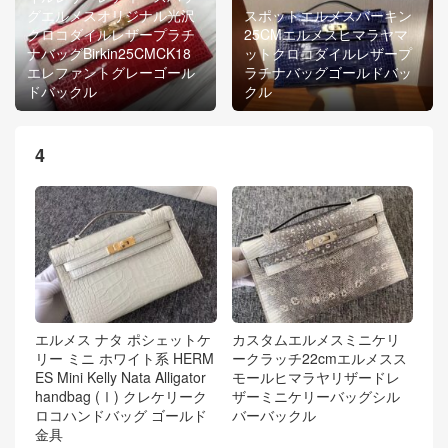
グエルメスオリジナル光沢
スポットエルメスバーキン
クロコダイルレザープラチ
25CMエルメスヒマラヤマ
ナバッグBirkin25CMCK18
ットクロコダイルレザープ
エレファントグレーゴール
ラチナバッグゴールドバッ
ドバックル
クル
4
エルメス ナタ ポシェットケ
カスタムエルメスミニケリ
リー ミニ ホワイト系 HERM
ークラッチ22cmエルメスス
ES Mini Kelly Nata Alligator
モールヒマラヤリザードレ
handbag (Ⅰ) クレケリーク
ザーミニケリーバッグシル
ロコハンドバッグ ゴールド
バーバックル
金具