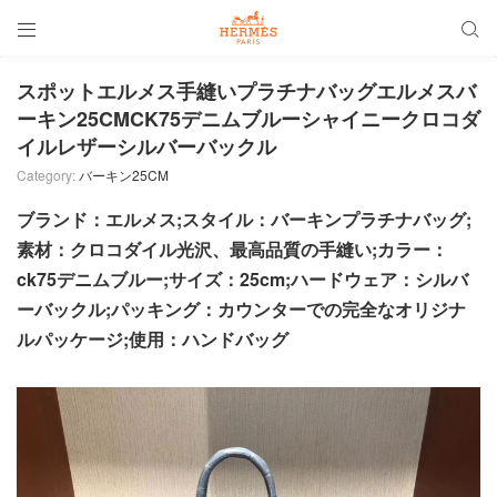


スポットエルメス手縫いプラチナバッグエルメスバ
ーキン25CMCK75デニムブルーシャイニークロコダ
イルレザーシルバーバックル
Category:
バーキン25CM
ブランド：エルメス;スタイル：バーキンプラチナバッグ;
素材：クロコダイル光沢、最高品質の手縫い
;カラー：
ck75デニムブルー;サイズ：25cm;ハードウェア：シルバ
ーバックル;パッキング：カウンターでの完全なオリジナ
ルパッケージ;
使用：ハンドバッグ