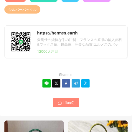
シルバーバックル
https://hermes.earth
愛馬仕の純粋な手の注制、フランスの原版の輸入皮料
&ワックス糸、最高級、完璧な品質!エルメスのバッ
グ、財布、ベルト&スカーフ。
12000人注目
Share to:





Like(
0
)
