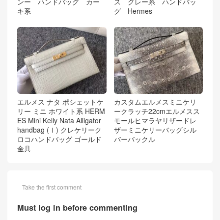
ンー ハンドバッグ カー
ス グレー系 ハンドバッ
キ系
グ Hermes
エルメス ナタ ポシェットケ
カスタムエルメスミニケリ
リー ミニ ホワイト系 HERM
ークラッチ22cmエルメスス
ES Mini Kelly Nata Alligator
モールヒマラヤリザードレ
handbag (Ⅰ) クレケリーク
ザーミニケリーバッグシル
ロコハンドバッグ ゴールド
バーバックル
金具
Take the first comment
Must log in before commenting