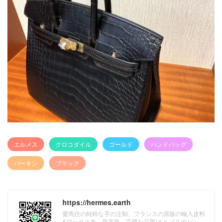
エルメス
クロコダイル
ゴールド
ハンドバッグ
バーキン
ブラック
https://hermes.earth
愛馬仕の純粋な手の注制、フランスの原版の輸入皮料
&ワックス糸、最高級、完璧な品質!エルメスのバッ