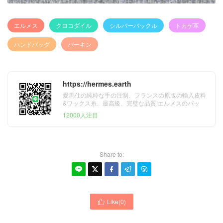
エルメス
クロコダイル
シルバーバックル
トカゲ革
ハンドバッグ
バーキン
https://hermes.earth
愛馬仕の純粋な手の注制、フランスの原版の輸入皮料
&ワックス糸、最高級、完璧な品質!エルメスのバッ
グ、財布、ベルト&スカーフ。
12000人注目
Share to:





Like(
0
)
