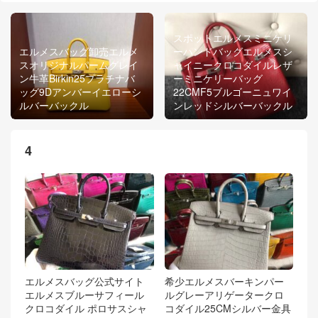
スポットエルメスミニケリ
エルメスバッグ卸売エルメ
ーハンドバッグエルメスシ
スオリジナルパームグレイ
ャイニークロコダイルレザ
ン牛革Birkin25プラチナバ
ーミニケリーバッグ
ッグ9Dアンバーイエローシ
22CMF5ブルゴーニュワイ
ルバーバックル
ンレッドシルバーバックル
4
エルメスバッグ公式サイト
希少エルメスバーキンパー
エルメスブルーサフィール
ルグレーアリゲータークロ
クロコダイル ポロサスシャ
コダイル25CMシルバー金具