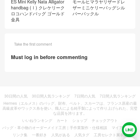
ES Mini Kelly Nata Alligator
モールヒマラヤリザードレ
handbag (Ⅰ) クレケリーク
ザーミニケリーバッグシル
ロコハンドバッグ ゴールド
バーバックル
金具
Take the first comment
Must log in before commenting
30日間の人気
30日間人気ランキング
7日間の人気
7日間人気ランキング
Hermes（エルメス）のバッグ、財布、ベルト、スカーフは、フランス原産の最
高級皮革やワックス糸を使い、職人による純手製によって作り上げられた、完璧
な品質を誇ります。
いいねランキング
カート
ショップ
チェックアウト
バッグ・革小物のオーダーメイド工房｜手作業製作・仕様相談
マイアカウント
LINE
LIN
リンク集
一番好き
人気がある
人気タグ
工房セレクト展示室