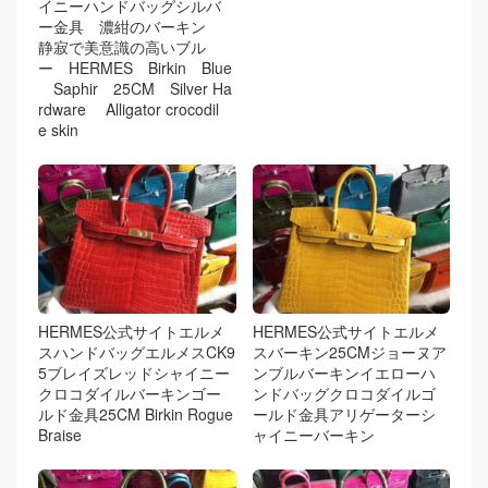
イニーハンドバッグシルバ
ー金具 濃紺のバーキン
静寂で美意識の高いブル
ー HERMES Birkin Blue
Saphir 25CM Silver Ha
rdware Alligator crocodil
e skin
HERMES公式サイトエルメ
HERMES公式サイトエルメ
スハンドバッグエルメスCK9
スバーキン25CMジョーヌア
5ブレイズレッドシャイニー
ンブルバーキンイエローハ
クロコダイルバーキンゴー
ンドバッグクロコダイルゴ
ルド金具25CM Birkin Rogue
ールド金具アリゲーターシ
Braise
ャイニーバーキン