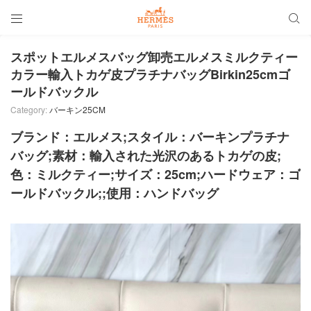


スポットエルメスバッグ卸売エルメスミルクティー
カラー輸入トカゲ皮プラチナバッグBirkin25cmゴ
ールドバックル
Category:
バーキン25CM
ブランド：エルメス;スタイル：バーキンプラチナ
バッグ;素材：輸入された光沢のあるトカゲの皮;
色：ミルクティー;サイズ：25cm;ハードウェア：ゴ
ールドバックル;
;使用：ハンドバッグ