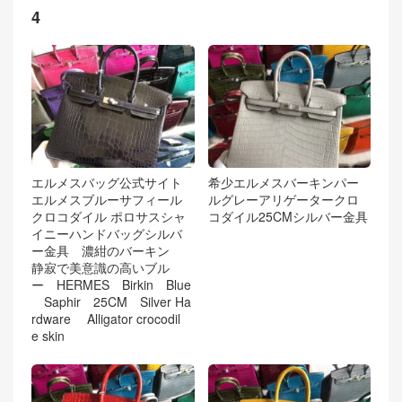
4
エルメスバッグ公式サイト
希少エルメスバーキンパー
エルメスブルーサフィール
ルグレーアリゲータークロ
クロコダイル ポロサスシャ
コダイル25CMシルバー金具
イニーハンドバッグシルバ
ー金具 濃紺のバーキン
静寂で美意識の高いブル
ー HERMES Birkin Blue
Saphir 25CM Silver Ha
rdware Alligator crocodil
e skin