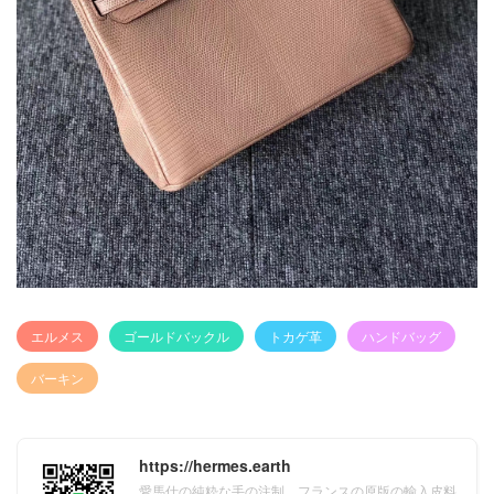
エルメス
ゴールドバックル
トカゲ革
ハンドバッグ
バーキン
https://hermes.earth
愛馬仕の純粋な手の注制、フランスの原版の輸入皮料