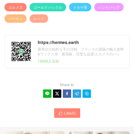
エルメス
ゴールドバックル
トカゲ革
ハンドバッグ
バーキン
レッド
https://hermes.earth
愛馬仕の純粋な手の注制、フランスの原版の輸入皮料
&ワックス糸、最高級、完璧な品質!エルメスのバッ
グ、財布、ベルト&スカーフ。
12000人注目
Share to:





Like(
0
)
