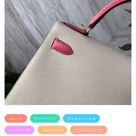
エルメス
ケリーバッグ
ゴールドバックル
ハンドバッグ
ミルクセーキ
リップスティック