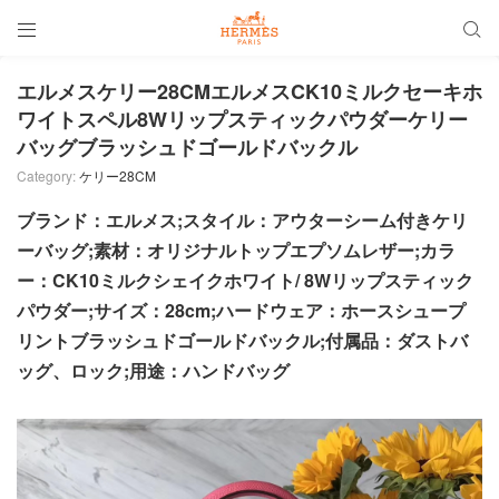


エルメスケリー28CMエルメスCK10ミルクセーキホ
ワイトスペル8Wリップスティックパウダーケリー
バッグブラッシュドゴールドバックル
Category:
ケリー28CM
ブランド：エルメス;スタイル：アウターシーム付きケリ
ーバッグ;素材：オリジナルトップエプソムレザー;カラ
ー：CK10ミルクシェイクホワイト/ 8Wリップスティック
パウダー;サイズ：28cm;ハードウェア：ホースシュープ
リントブラッシュドゴールドバックル
;
付属品：ダストバ
ッグ、ロック;用途：ハンドバッグ