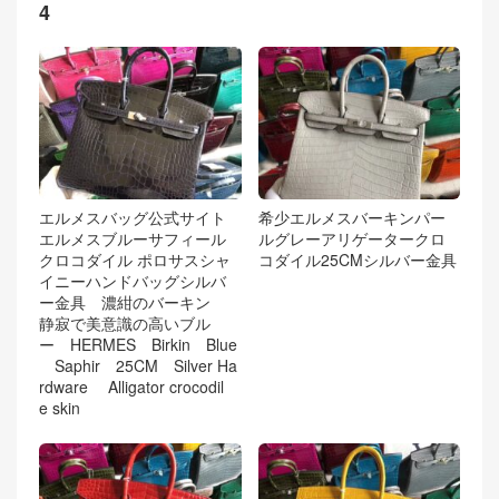
4
エルメスバッグ公式サイト
希少エルメスバーキンパー
エルメスブルーサフィール
ルグレーアリゲータークロ
クロコダイル ポロサスシャ
コダイル25CMシルバー金具
イニーハンドバッグシルバ
ー金具 濃紺のバーキン
静寂で美意識の高いブル
ー HERMES Birkin Blue
Saphir 25CM Silver Ha
rdware Alligator crocodil
e skin