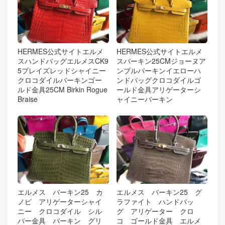
HERMES公式サイトエルメ
HERMES公式サイトエルメ
スハンドバッグエルメスCK9
スバーキン25CMジョーヌア
5ブレイズレッドシャイニー
ンブルバーキンイエローハ
クロコダイルバーキンゴー
ンドバッグクロコダイルゴ
ルド金具25CM Birkin Rogue
ールド金具アリゲーターシ
Braise
ャイニーバーキン
エルメス バーキン25 カ
エルメス バーキン25 グ
ノピ アリゲーターシャイ
ラファイト ハンドバッ
ニー クロコダイル シル
グ アリゲーター クロ
バー金具 バーキン グリ
コ ゴールド金具 エルメ