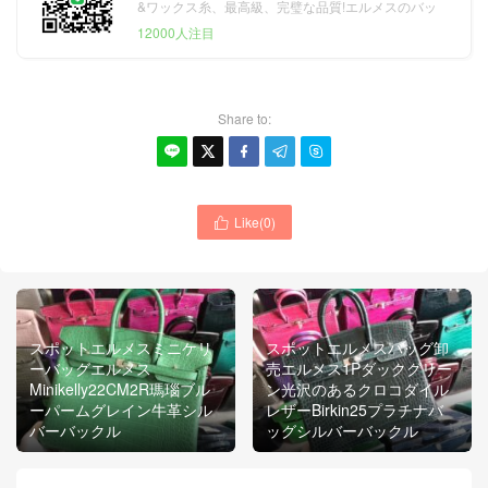
&ワックス糸、最高級、完璧な品質!エルメスのバッ
グ、財布、ベルト&スカーフ。
12000人注目
Share to:





Like(
0
)

スポットエルメスミニケリ
スポットエルメスバッグ卸
ーバッグエルメス
売エルメス1Pダックグリー
Minikelly22CM2R瑪瑙ブル
ン光沢のあるクロコダイル
ーパームグレイン牛革シル
レザーBirkin25プラチナバ
バーバックル
ッグシルバーバックル