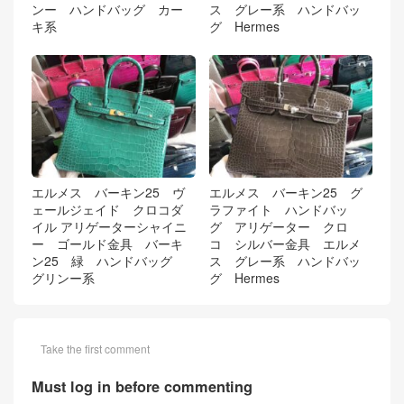
ンー ハンドバッグ カー
ス グレー系 ハンドバッ
キ系
グ Hermes
エルメス バーキン25 ヴ
エルメス バーキン25 グ
ェールジェイド クロコダ
ラファイト ハンドバッ
イル アリゲーターシャイニ
グ アリゲーター クロ
ー ゴールド金具 バーキ
コ シルバー金具 エルメ
ン25 緑 ハンドバッグ
ス グレー系 ハンドバッ
グリンー系
グ Hermes
Take the first comment
Must log in before commenting