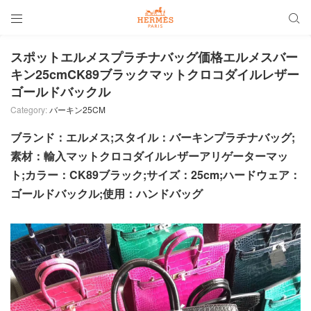


スポットエルメスプラチナバッグ価格エルメスバー
キン25cmCK89ブラックマットクロコダイルレザー
ゴールドバックル
Category:
バーキン25CM
ブランド：エルメス;スタイル：バーキンプラチナバッグ;
素材：輸入マットクロコダイルレザーアリゲーターマッ
ト;カラー：CK89ブラック;サイズ：25cm;ハードウェア：
ゴールドバックル;
使用：ハンドバッグ