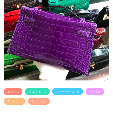
エルメス
クロコダイル
シルバーバックル
パープル
ミニケリー
ミニバッグ