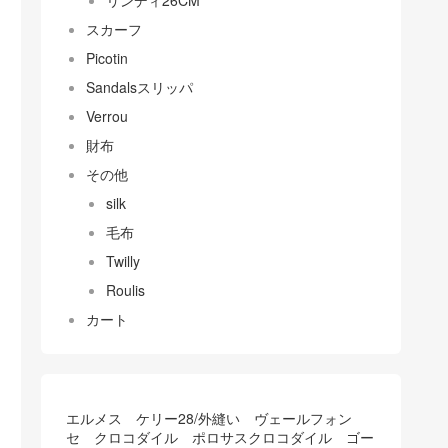
リンディ26CM
スカーフ
Picotin
Sandalsスリッパ
Verrou
財布
その他
silk
毛布
Twilly
Roulis
カート
エルメス ケリー28/外縫い ヴェールフォン
セ クロコダイル ポロサスクロコダイル ゴー