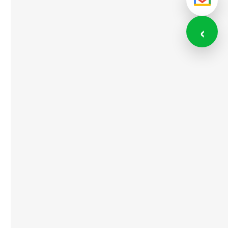
メール
‹