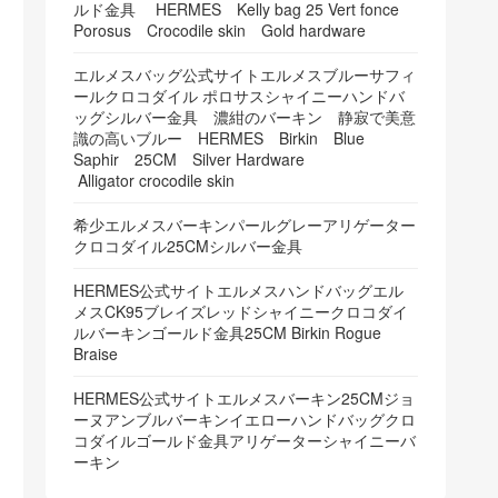
ルド金具 HERMES Kelly bag 25 Vert fonce
Porosus Crocodile skin Gold hardware
エルメスバッグ公式サイトエルメスブルーサフィ
ールクロコダイル ポロサスシャイニーハンドバ
ッグシルバー金具 濃紺のバーキン 静寂で美意
識の高いブルー HERMES Birkin Blue
Saphir 25CM Silver Hardware
Alligator crocodile skin
希少エルメスバーキンパールグレーアリゲーター
クロコダイル25CMシルバー金具
HERMES公式サイトエルメスハンドバッグエル
メスCK95ブレイズレッドシャイニークロコダイ
ルバーキンゴールド金具25CM Birkin Rogue
Braise
HERMES公式サイトエルメスバーキン25CMジョ
ーヌアンブルバーキンイエローハンドバッグクロ
コダイルゴールド金具アリゲーターシャイニーバ
ーキン