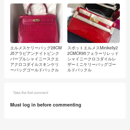
エルメスケリーバッグ28CM
スポットエルメスMinikelly2
J5アラビアンナイトピンク
2CMCK95フェラーリレッド
パープルシャイニースクエ
シャイニークロコダイルレ
アクロコダイルスキンケリ
ザーミニケリーバッグゴー
ーバッグゴールドバックル
ルドバックル
Take the first comment
Must log in before commenting