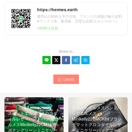
https://hermes.earth
愛馬仕の純粋な手の注制、フランスの原版の輸入皮料
&ワックス糸、最高級、完璧な品質!エルメスのバッ
グ、財布、ベルト&スカーフ。
12000人注目
Share to:





Like(
0
)

スポットエルメスハンドバ
スポットエルメスクロコダ
ッグエルメス
イルレザーハンドバッグエ
Minikelly22CMCK89ブラッ
ルメスMinikelly22CM1Lサ
クマットクロコダイルレザ
ボテングリーンミニケリー
ーミニケリーバッグゴール