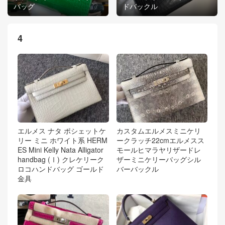
バッグ
ドバックル
4
エルメス ナタ ポシェットケ
カスタムエルメスミニケリ
リー ミニ ホワイト系 HERM
ークラッチ22cmエルメスス
ES Mini Kelly Nata Alligator
モールヒマラヤリザードレ
handbag (Ⅰ) クレケリーク
ザーミニケリーバッグシル
ロコハンドバッグ ゴールド
バーバックル
金具