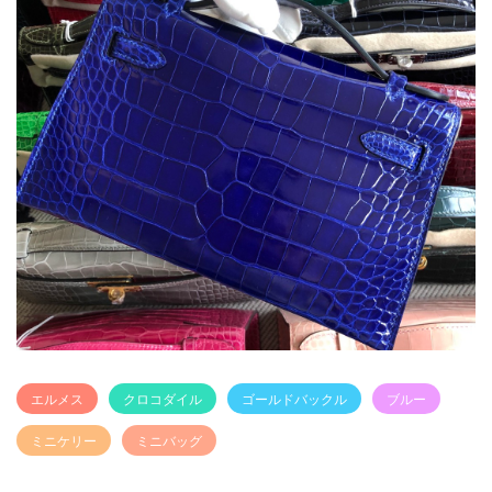
エルメス
クロコダイル
ゴールドバックル
ブルー
ミニケリー
ミニバッグ